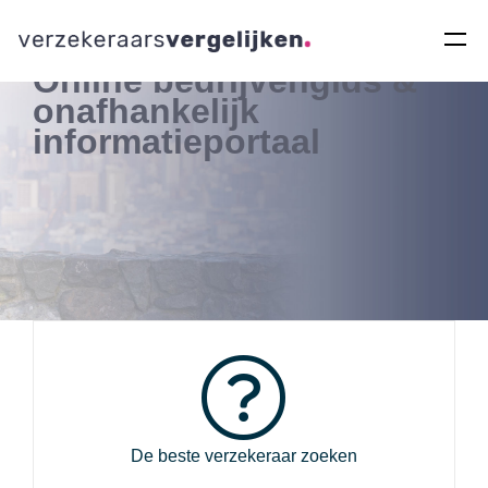
Online bedrijvengids &
onafhankelijk
informatieportaal
De beste verzekeraar zoeken